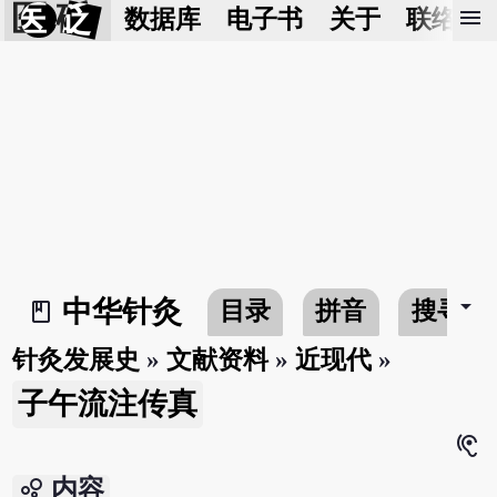
医 砭
menu
数据库
电子书
关于
联络我
arrow_drop_down
中华针灸
目录
拼音
搜寻
book_2
针灸发展史
»
文献资料
»
近现代
»
子午流注传真
hearing
bubble_chart
内容