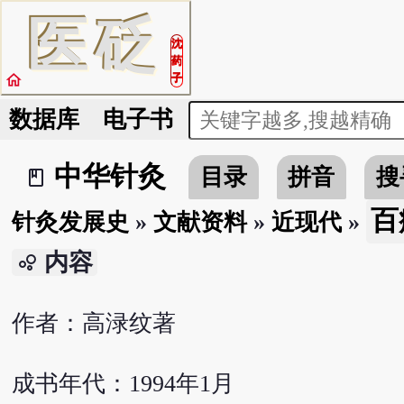
医
砭
沈
药
home
子
数据库
电子书
中华针灸
目录
拼音
搜
book_2
百
针灸发展史
»
文献资料
»
近现代
»
内容
bubble_chart
作者：高渌纹著
成书年代：1994年1月