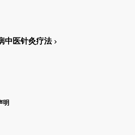
病中医针灸疗法
chevron_right
声明