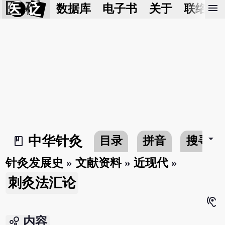
医 砭
menu
数据库
电子书
关于
联络我
arrow_drop_down
中华针灸
目录
拼音
搜寻
book_2
针灸发展史
»
文献资料
»
近现代
»
刺灸法汇论
hearing
bubble_chart
内容