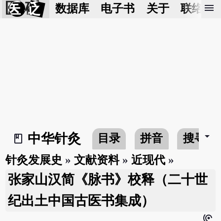
医 砭
menu
数据库
电子书
关于
联络我
arrow_drop_down
中华针灸
目录
拼音
搜寻
book_2
针灸发展史
»
文献资料
»
近现代
»
张家山汉简《脉书》校释（二十世
纪出土中国古医书集成）
hearing