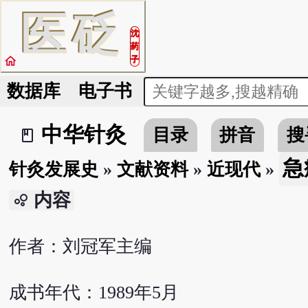
医
砭
沈
药
home
子
数据库
电子书
中华针灸
目录
拼音
搜
book_2
急
针灸发展史
»
文献资料
»
近现代
»
内容
bubble_chart
作者：刘冠军主编
成书年代：1989年5月