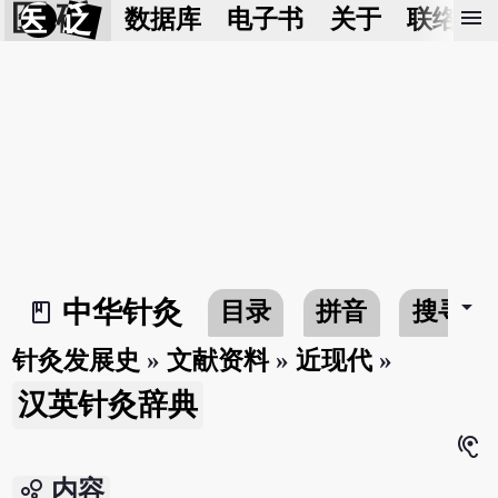
医 砭
menu
数据库
电子书
关于
联络我
arrow_drop_down
中华针灸
目录
拼音
搜寻
book_2
针灸发展史
»
文献资料
»
近现代
»
汉英针灸辞典
hearing
bubble_chart
内容