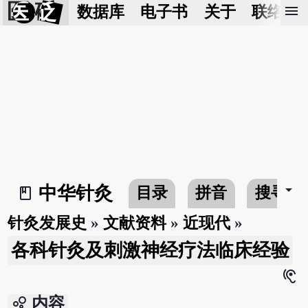
医 砭
menu
数据库
电子书
关于
联络我
arrow_drop_down
中华针灸
目录
拼音
搜寻
book_2
针灸发展史
»
文献资料
»
近现代
»
各科针灸及刺激神经疗法临床经验
hearing
bubble_chart
内容