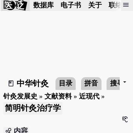
医 砭
menu
数据库
电子书
关于
联络我
arrow_drop_down
中华针灸
目录
拼音
搜寻
book_2
针灸发展史
»
文献资料
»
近现代
»
简明针灸治疗学
hearing
bubble_chart
内容