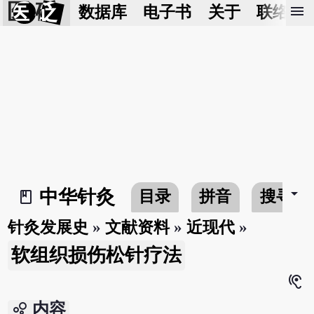
医 砭
menu
数据库
电子书
关于
联络我
arrow_drop_down
中华针灸
目录
拼音
搜寻
book_2
针灸发展史
»
文献资料
»
近现代
»
软组织损伤松针疗法
hearing
bubble_chart
内容