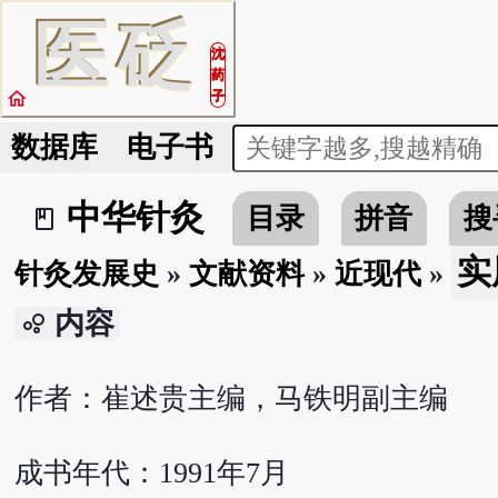
医
砭
沈
药
home
子
数据库
电子书
中华针灸
目录
拼音
搜
book_2
实
针灸发展史
»
文献资料
»
近现代
»
内容
bubble_chart
作者：崔述贵主编，马铁明副主编
成书年代：1991年7月