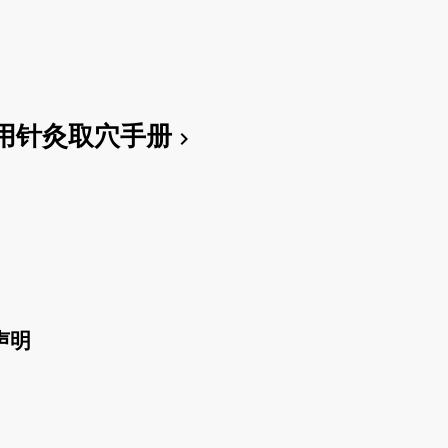
用针灸取穴手册
chevron_right
声明