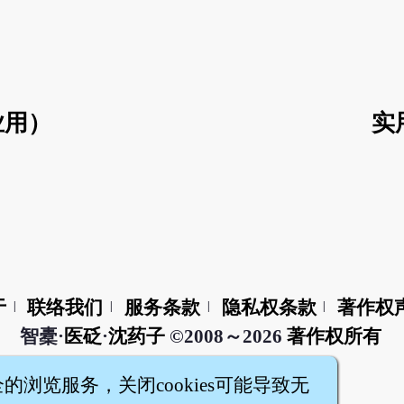
业用）
实
于
联络我们
服务条款
隐私权条款
著作权
|
|
|
|
智橐·
医砭
·
沈药子
©2008～2026
著作权所有
全的浏览服务，关闭cookies可能导致无