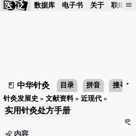
医 砭
menu
数据库
电子书
关于
联络我
arrow_drop_down
中华针灸
目录
拼音
搜寻
book_2
针灸发展史
»
文献资料
»
近现代
»
实用针灸处方手册
hearing
bubble_chart
内容