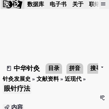
医 砭
menu
数据库
电子书
关于
联络我
arrow_drop_down
中华针灸
目录
拼音
搜寻
book_2
针灸发展史
»
文献资料
»
近现代
»
眼针疗法
hearing
bubble_chart
内容