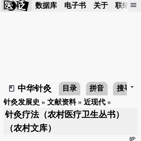
医 砭
menu
数据库
电子书
关于
联络我
arrow_drop_down
中华针灸
目录
拼音
搜寻
book_2
针灸发展史
»
文献资料
»
近现代
»
针灸疗法（农村医疗卫生丛书）
（农村文库）
hearing