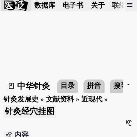
医 砭
menu
数据库
电子书
关于
联络我
arrow_drop_down
中华针灸
目录
拼音
搜寻
book_2
针灸发展史
»
文献资料
»
近现代
»
针灸经穴挂图
hearing
bubble_chart
内容