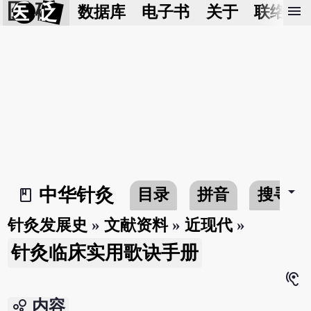
医 砭
menu
数据库
电子书
关于
联络我
arrow_drop_down
中华针灸
目录
拼音
搜寻
book_2
针灸发展史
»
文献资料
»
近现代
»
针灸临床实用歌诀手册
hearing
bubble_chart
内容