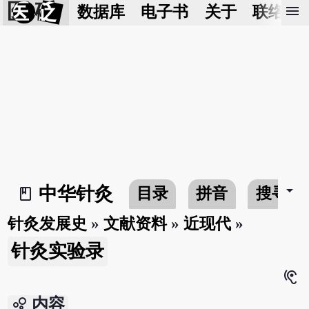
医 砭
menu
数据库
电子书
关于
联络我
arrow_drop_down
中华针灸
目录
拼音
搜寻
book_2
针灸发展史
»
文献资料
»
近现代
»
针灸实验录
hearing
bubble_chart
内容