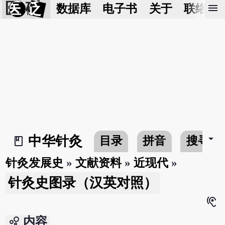
医 砭
menu
数据库
电子书
关于
联络我
arrow_drop_down
中华针灸
目录
拼音
搜寻
book_2
针灸发展史
»
文献资料
»
近现代
»
针灸史图录（汉英对照）
hearing
bubble_chart
内容