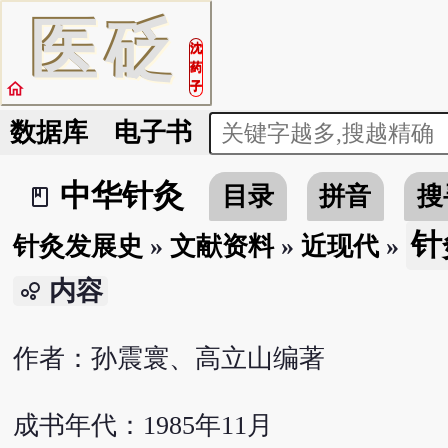
医
砭
沈
药
home
子
数据库
电子书
中华针灸
目录
拼音
搜
book_2
针
针灸发展史
»
文献资料
»
近现代
»
内容
bubble_chart
作者：孙震寰、高立山编著
成书年代：1985年11月