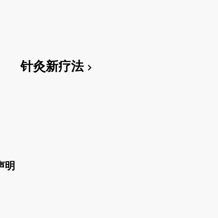
针灸新疗法
chevron_right
声明