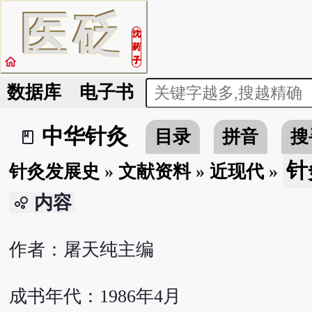
医
砭
沈
药
home
子
数据库
电子书
中华针灸
目录
拼音
搜
book_2
针
针灸发展史
»
文献资料
»
近现代
»
内容
bubble_chart
作者：屠天纯主编
成书年代：1986年4月