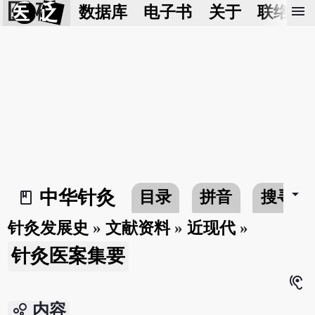
医 砭
menu
数据库
电子书
关于
联络我
arrow_drop_down
中华针灸
目录
拼音
搜寻
book_2
针灸发展史
»
文献资料
»
近现代
»
针灸医案集要
hearing
bubble_chart
内容