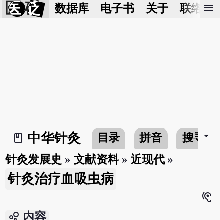
医 砭
menu
数据库
电子书
关于
联络我
arrow_drop_down
中华针灸
目录
拼音
搜寻
book_2
针灸发展史
»
文献资料
»
近现代
»
针灸治疗血吸虫病
hearing
bubble_chart
内容