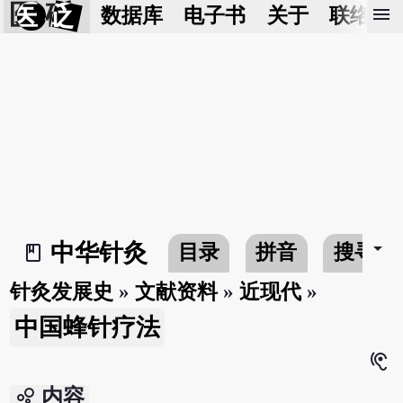
医 砭
menu
数据库
电子书
关于
联络我
arrow_drop_down
中华针灸
目录
拼音
搜寻
book_2
针灸发展史
»
文献资料
»
近现代
»
中国蜂针疗法
hearing
bubble_chart
内容