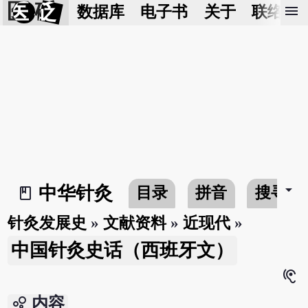
医 砭
menu
数据库
电子书
关于
联络我
arrow_drop_down
中华针灸
目录
拼音
搜寻
book_2
针灸发展史
»
文献资料
»
近现代
»
中国针灸史话（西班牙文）
hearing
bubble_chart
内容