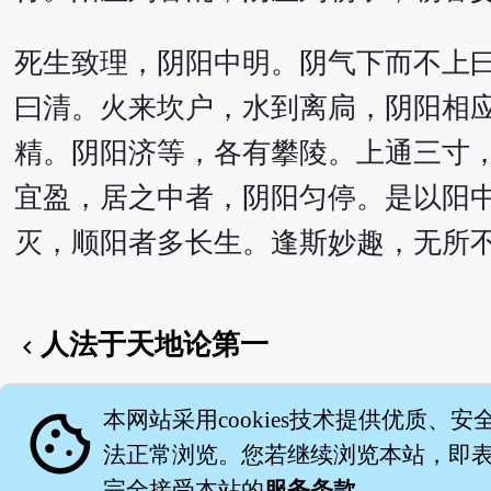
死生致理，阴阳中明。阴气下而不上
曰清。火来坎户，水到离扃，阴阳相
精。阴阳济等，各有攀陵。上通三寸
宜盈，居之中者，阴阳匀停。是以阳
灭，顺阳者多长生。逢斯妙趣，无所
人法于天地论第一
chevron_left
English version
cookie
本网站采用cookies技术提供优质、安
法正常浏览。您若继续浏览本站，即表示
完全接受本站的
服务条款
。