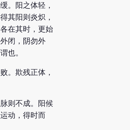
也缓。阳之体轻，
地得其阳则炎炽，
，各在其时，更始
勿外闭，阴勿外
之谓也。
为败。欺残正体，
阳脉则不成。阳候
阳运动，得时而