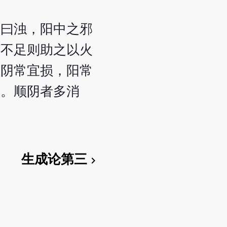
邪曰浊，阳中之邪
阳不足则助之以火
。阴常宜损，阳常
名。顺阴者多消
生成论第三
chevron_right