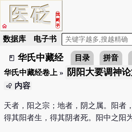
医
砭
沈
药
home
子
数据库
电子书
华氏中藏经
目录
拼音
book_2
阴阳大要调神论
华氏中藏经卷上
»
内容
bubble_chart
天者，阳之宗；地者，阴之属。阳者
得其阳者生，得其阴者死。阳中之阳