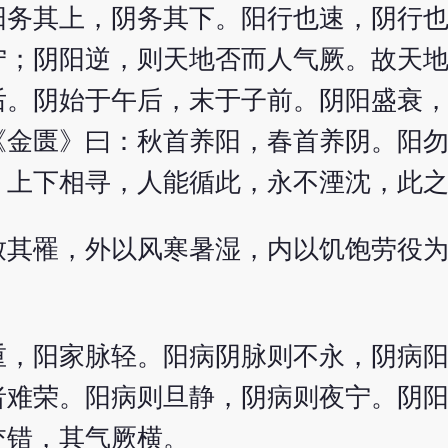
阳务其上，阴务其下。阳行也速，阴行
宁；阴阳逆，则天地否而人气厥。故天
后。阴始于午后，末于子前。阴阳盛衰
《金匮》曰：秋首养阳，春首养阴。阳
，上下相寻，人能循此，永不湮沈，此
致其罹，外以风寒暑湿，内以饥饱劳役
重，阳家脉轻。阳病阴脉则不永，阴病
者难荣。阳病则旦静，阴病则夜宁。阴
交错，其气厥横。