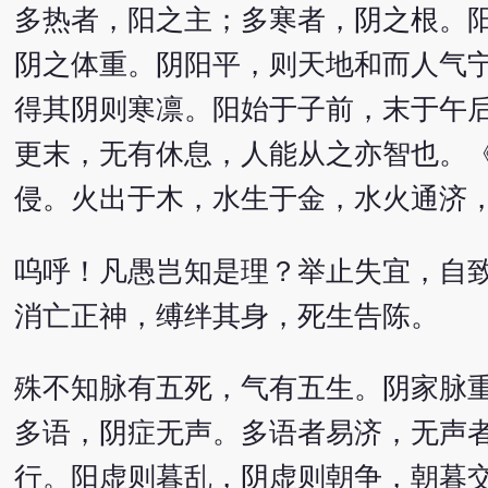
多热者，阳之主；多寒者，阴之根。
阴之体重。阴阳平，则天地和而人气
得其阴则寒凛。阳始于子前，末于午
更末，无有休息，人能从之亦智也。
侵。火出于木，水生于金，水火通济
呜呼！凡愚岂知是理？举止失宜，自
消亡正神，缚绊其身，死生告陈。
殊不知脉有五死，气有五生。阴家脉
多语，阴症无声。多语者易济，无声
行。阳虚则暮乱，阴虚则朝争，朝暮