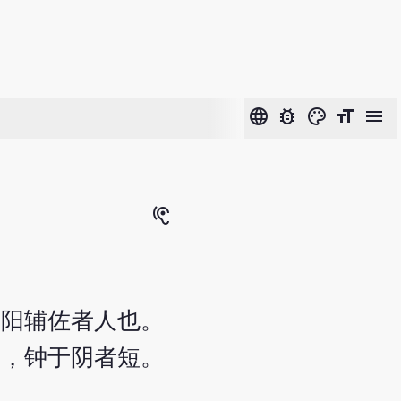
language
bug_report
color_lens
format_size
menu
hearing
阴阳辅佐者人也。
长，钟于阴者短。