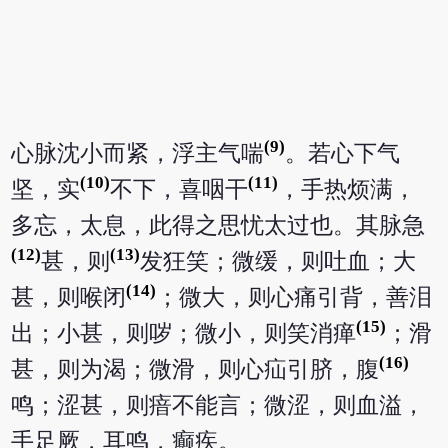
(9)
心脉沈小而紧，浮主气喘
。若心下气
(10)
(11)
坚，实
不下，喜咽干
，手热烦满，
多忘，太息，此得之思忧太过也。其脉急
(12)
(13)
甚，则
发狂笑；微缓，则吐血；大
(14)
甚，则喉闭
；微大，则心痛引背，善泪
(15)
出；小甚，则哕；微小，则笑消瘅
；滑
(16)
甚，则为渴；微滑，则心疝引脐，腹
鸣；涩甚，则瘖不能言；微涩，则血溢，
手足厥，耳鸣，癫疾。