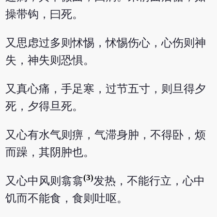
操带钩，曰死。
又思虑过多则怵惕，怵惕伤心，心伤则神
失，神失则恐惧。
又真心痛，手足寒，过节五寸，则旦得夕
死，夕得旦死。
又心有水气则痹，气滞身肿，不得卧，烦
而躁，其阴肿也。
(3)
又心中风则翕翕
发热，不能行立，心中
饥而不能食，食则吐呕。