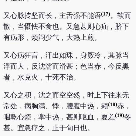
(17)
又心脉抟坚而长，主舌强不能语
。软而
散，当慑怯不食也。又急甚则心疝，脐下
有病形，烦闷少气，大热上煎。
又心病狂言，汗出如珠，身厥冷，其脉当
浮而大，反沈濡而滑甚；色当赤，今反黑
者，水克火，十死不治。
又心之积，沈之而空空然，时上下往来无
(18)
常处，病胸满、悸，腰腹中热，颊
赤，
(19)
咽乾心烦，掌中热，甚则呕血，夏差
冬
甚。宜急疗之，止于旬日也。