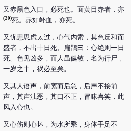
又赤黑色入口，必死也。面黄目赤者，亦
(20)
死。赤如衃血，亦死。
又忧恚思虑太过，心气内索，其色反和而
盛者，不出十日死。扁鹊曰：心绝则一日
死。色见凶多，而人虽健敏，名为行尸，
一岁之中，祸必至矣。
又其人语声，前宽而后急，后声不接前
声，其声浊恶，其口不正，冒昧喜笑，此
风入心也。
又心伤则心坏，为水所乘，身体手足不