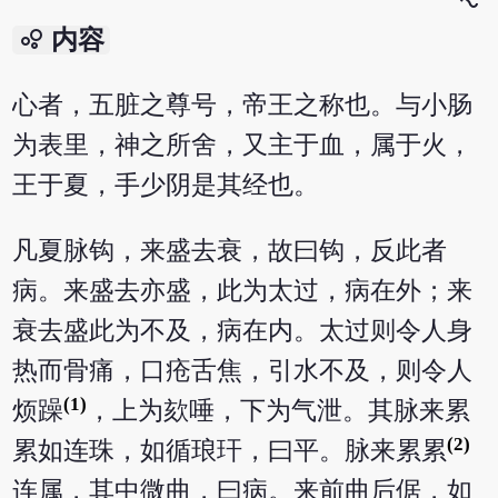
bubble_chart
内容
心者，五脏之尊号，帝王之称也。与小肠
为表里，神之所舍，又主于血，属于火，
王于夏，手少阴是其经也。
凡夏脉钩，来盛去衰，故曰钩，反此者
病。来盛去亦盛，此为太过，病在外；来
衰去盛此为不及，病在内。太过则令人身
热而骨痛，口疮舌焦，引水不及，则令人
(1)
烦躁
，上为欬唾，下为气泄。其脉来累
(2)
累如连珠，如循琅玕，曰平。脉来累累
连属，其中微曲，曰病。来前曲后倨，如