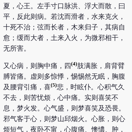
夏，心王。左手寸口脉洪、浮大而散，曰
平，反此则病。若沈而滑者，水来克火，
十死不治；弦而长者，木来归子，其病自
愈；缓而大者，土来入火，为微邪相干，
无所害。
(4)
又心病，则胸中痛，四
肢满胀，肩背臂
膊皆痛。虚则多惊悸，惕惕然无眠，胸腹
(5)
及腰背引痛，喜
悲，时眩仆。心积气久
不去，则苦忧烦，心中痛。实则喜笑不
息，梦火发。心气盛，则梦喜笑及恐畏。
邪气客于心，则梦山邱烟火。心胀，则心
烦短气，夜卧不甯，心腹痛、懊憹、肿，