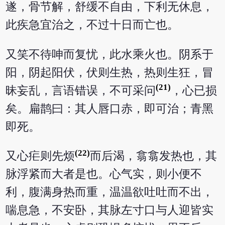
遂，骨节解，舒缓不自由，下利无休息，
此疾急宜治之，不过十日而亡也。
又笑不待呻而复忧，此水乘火也。阴系于
阳，阴起阳伏，伏则生热，热则生狂，冒
(21)
昧妄乱，言语错误，不可采问
，心已损
矣。扁鹊曰：其人唇口赤，即可治；青黑
即死。
(22)
又心疟则先烦
而后渴，翕翕发热也，其
脉浮紧而大者是也。心气实，则小便不
利，腹满身热而重，温温欲吐吐而不出，
喘息急，不安卧，其脉左寸口与人迎皆实