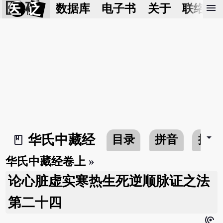
医 砭
menu
数据库
电子书
关于
联络我
arrow_drop_down
华氏中藏经
目录
拼音
搜寻
book_2
华氏中藏经卷上
»
论心脏虚实寒热生死逆顺脉证之法
第二十四
hearing