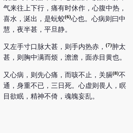
气来往上下行，痛有时休作，心腹中热，
(6)
喜水，涎出，是蚖蛟
心也。心病则曰中
慧，夜半甚，平旦静。
(7)
又左手寸口脉大甚，则手内热赤，
肿太
甚，则胸中满而烦，澹澹，面赤目黄也。
(8)
又心病，则先心痛，而咳不止，关膈
不
通，身重不已，三日死。心虚则畏人，瞑
目欲眠，精神不倚，魂魄妄乱。