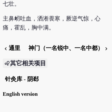
七壮。
主鼻衂吐血，洒淅畏寒，厥逆气惊，心
痛，霍乱，胸中满。
通里
神门（一名锐中、一名中都）
chevron_left
chevron_right
其它相关项目
针灸库 - 阴郄
English version