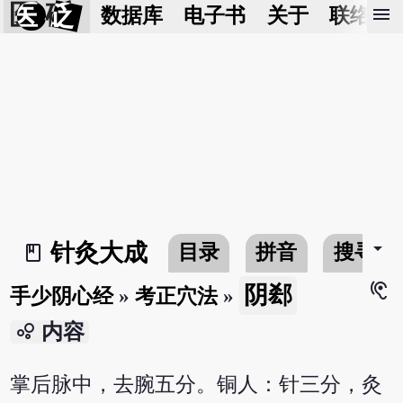
医 砭
menu
数据库
电子书
关于
联络我
arrow_drop_down
针灸大成
目录
拼音
搜寻
book_2
hearing
阴郄
手少阴心经
»
考正穴法
»
bubble_chart
内容
掌后脉中，去腕五分。铜人：针三分，灸