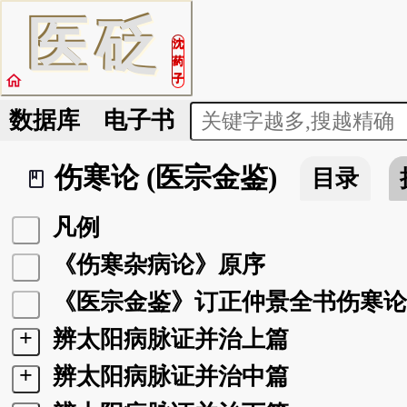
医
砭
沈
药
home
子
数据库
电子书
伤寒论 (医宗金鉴)
目录
book_2
凡例
《伤寒杂病论》原序
《医宗金鉴》订正仲景全书伤寒论
+
辨太阳病脉证并治上篇
+
辨太阳病脉证并治中篇