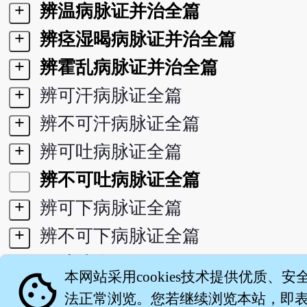
+
辨温病脉证并治全篇
+
辨痉湿暍病脉证并治全篇
+
辨霍乱病脉证并治全篇
+
辨可汗病脉证全篇
+
辨不可汗病脉证全篇
+
辨可吐病脉证全篇
辨不可吐病脉证全篇
+
辨可下病脉证全篇
+
辨不可下病脉证全篇
+
平脉法全篇
cookie
本网站采用cookies技术提供优质、安
+
辨脉法全篇
法正常浏览。您若继续浏览本站，即表示