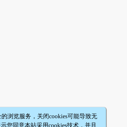
全的浏览服务，关闭cookies可能导致无
您同意本站采用cookies技术，并且