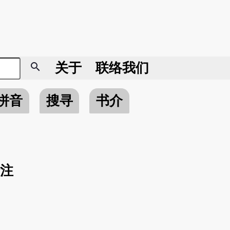
search
关于
联络我们
拼音
搜寻
书介
注