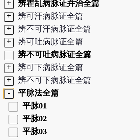
+
辨霍乱病脉证并治全篇
+
辨可汗病脉证全篇
+
辨不可汗病脉证全篇
+
辨可吐病脉证全篇
辨不可吐病脉证全篇
+
辨可下病脉证全篇
+
辨不可下病脉证全篇
-
平脉法全篇
平脉01
平脉02
平脉03