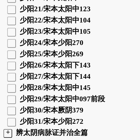
少阳21/宋本太阳中123
少阳22/宋本太阳中104
少阳23/宋本太阳中105
少阳24/宋本少阳270
少阳25/宋本少阳269
少阳26/宋本太阳下143
少阳27/宋本太阳下144
少阳28/宋本太阳中145
少阳29/宋本太阳中097前段
少阳30/宋本厥阴379
少阳31/宋本少阳272
+
辨太阴病脉证并治全篇