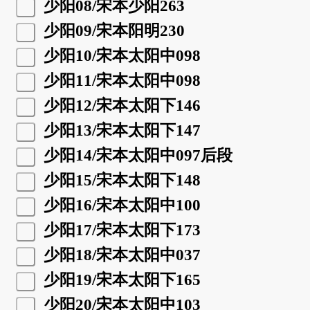
少阳08/宋本少阳263
少阳09/宋本阳明230
少阳10/宋本太阳中098
少阳11/宋本太阳中098
少阳12/宋本太阳下146
少阳13/宋本太阳下147
少阳14/宋本太阳中097后段
少阳15/宋本太阳下148
少阳16/宋本太阳中100
少阳17/宋本太阳下173
少阳18/宋本太阳中037
少阳19/宋本太阳下165
少阳20/宋本太阳中103