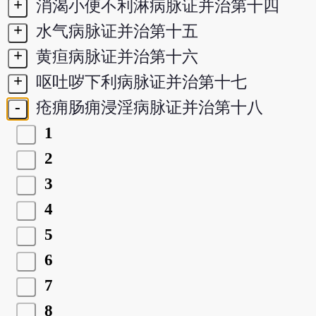
+
消渴小便不利淋病脉证并治第十四
+
水气病脉证并治第十五
+
黄疸病脉证并治第十六
+
呕吐哕下利病脉证并治第十七
-
疮痈肠痈浸淫病脉证并治第十八
1
2
3
4
5
6
7
8