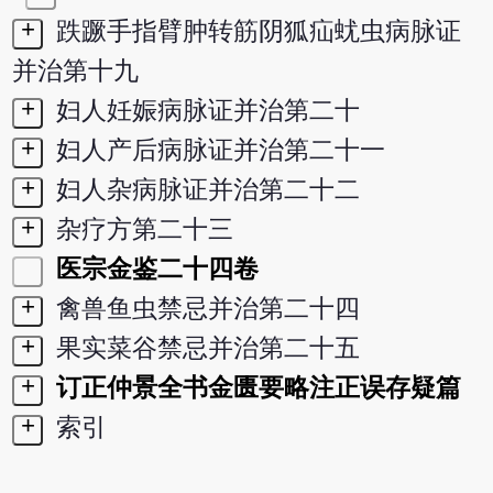
+
跌蹶手指臂肿转筋阴狐疝蚘虫病脉证
并治第十九
+
妇人妊娠病脉证并治第二十
+
妇人产后病脉证并治第二十一
+
妇人杂病脉证并治第二十二
+
杂疗方第二十三
医宗金鉴二十四卷
+
禽兽鱼虫禁忌并治第二十四
+
果实菜谷禁忌并治第二十五
+
订正仲景全书金匮要略注正误存疑篇
+
索引