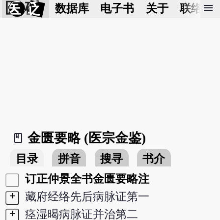
医 砭
menu
数据库
电子书
关于
联络我
金匮要略 (医宗金鉴)
book_2
目录
拼音
搜寻
书介
订正仲景全书金匮要略注
+
藏府经络先后病脉证第一
+
痉湿暍病脉证并治第二