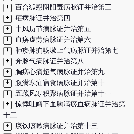
+
百合狐惑阴阳毒病脉证并治第三
+
疟病脉证并治第四
+
中风历节病脉证并治第五
+
血痹虚劳病脉证并治第六
+
肺痿肺痈咳嗽上气病脉证并治第七
+
奔豚气病脉证并治第八
+
胸痹心痛短气病脉证并治第九
+
腹满寒疝宿食病脉证并治第十
+
五藏风寒积聚病脉证并治第十一
+
惊悸吐衄下血胸满瘀血病脉证并治第
十二
+
痰饮咳嗽病脉证并治第十三