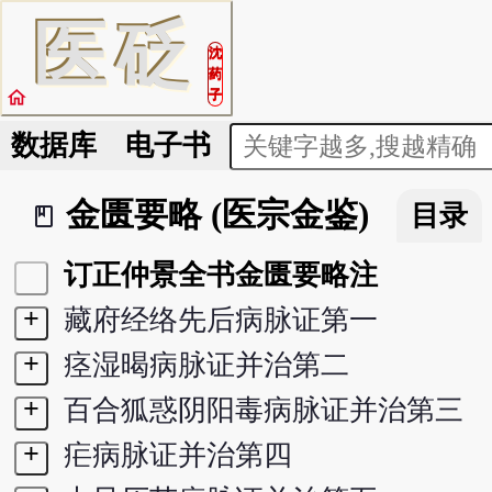
医
砭
沈
药
home
子
数据库
电子书
金匮要略 (医宗金鉴)
目录
book_2
订正仲景全书金匮要略注
+
藏府经络先后病脉证第一
+
痉湿暍病脉证并治第二
+
百合狐惑阴阳毒病脉证并治第三
+
疟病脉证并治第四