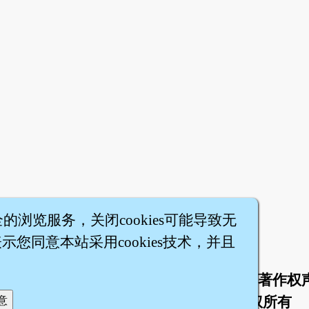
篇
全的浏览服务，关闭cookies可能导致无
您同意本站采用cookies技术，并且
于
联络我们
服务条款
隐私权条款
著作权
|
|
|
|
智橐·
医砭
·
沈药子
©2008～2026
著作权所有