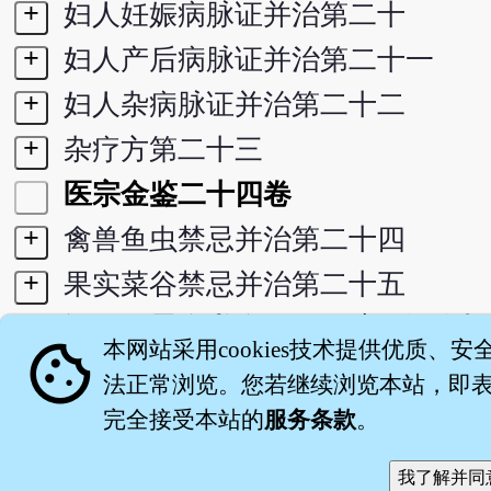
+
妇人妊娠病脉证并治第二十
+
妇人产后病脉证并治第二十一
+
妇人杂病脉证并治第二十二
+
杂疗方第二十三
医宗金鉴二十四卷
+
禽兽鱼虫禁忌并治第二十四
+
果实菜谷禁忌并治第二十五
+
订正仲景全书金匮要略注正误存疑
cookie
本网站采用cookies技术提供优质、安
+
索引
法正常浏览。您若继续浏览本站，即表示
完全接受本站的
服务条款
。
关