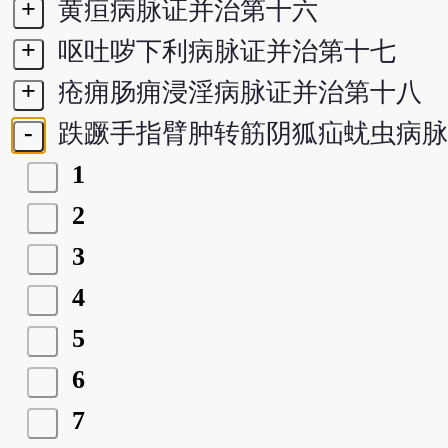
+
黄疸病脉证并治第十六
+
呕吐哕下利病脉证并治第十七
+
疮痈肠痈浸淫病脉证并治第十八
-
跌蹶手指臂肿转筋阴狐疝蚘虫病脉
1
2
3
4
5
6
7