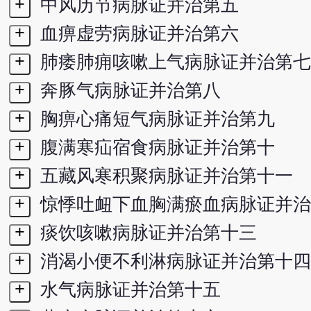
+
中风历节病脉证并治第五
+
血痹虚劳病脉证并治第六
+
肺痿肺痈咳嗽上气病脉证并治第七
+
奔豚气病脉证并治第八
+
胸痹心痛短气病脉证并治第九
+
腹满寒疝宿食病脉证并治第十
+
五藏风寒积聚病脉证并治第十一
+
惊悸吐衄下血胸满瘀血病脉证并治
+
痰饮咳嗽病脉证并治第十三
+
消渴小便不利淋病脉证并治第十四
+
水气病脉证并治第十五