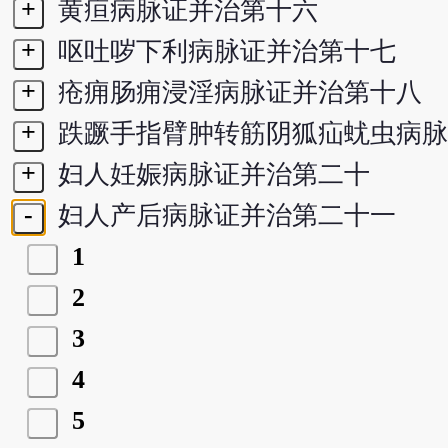
+
黄疸病脉证并治第十六
+
呕吐哕下利病脉证并治第十七
+
疮痈肠痈浸淫病脉证并治第十八
+
跌蹶手指臂肿转筋阴狐疝蚘虫病脉
+
妇人妊娠病脉证并治第二十
-
妇人产后病脉证并治第二十一
1
2
3
4
5