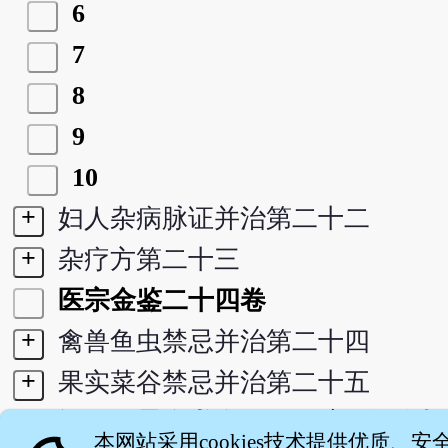
6
7
8
9
10
+
妇人杂病脉证并治第二十二
+
杂疗方第二十三
医宗金鉴二十四卷
+
禽兽鱼虫禁忌并治第二十四
+
果实菜谷禁忌并治第二十五
+
订正仲景全书金匮要略注正误存疑
本网站采用cookies技术提供优质、安