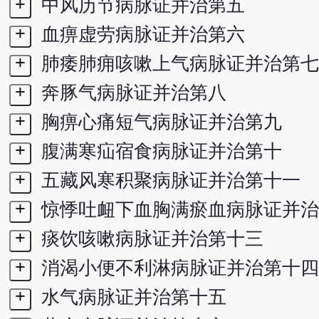
+
中风历节病脉证并治第五
+
血痹虚劳病脉证并治第六
+
肺痿肺痈咳嗽上气病脉证并治第七
+
奔豚气病脉证并治第八
+
胸痹心痛短气病脉证并治第九
+
腹满寒疝宿食病脉证并治第十
+
五藏风寒积聚病脉证并治第十一
+
惊悸吐衄下血胸满瘀血病脉证并治
+
痰饮咳嗽病脉证并治第十三
+
消渴小便不利淋病脉证并治第十四
+
水气病脉证并治第十五