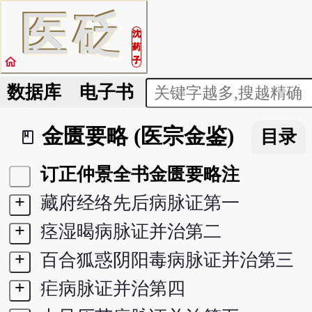
医
砭
沈
药
home
子
数据库
电子书
金匮要略 (医宗金鉴)
目录
book_2
订正仲景全书金匮要略注
+
藏府经络先后病脉证第一
+
痉湿暍病脉证并治第二
+
百合狐惑阴阳毒病脉证并治第三
+
疟病脉证并治第四