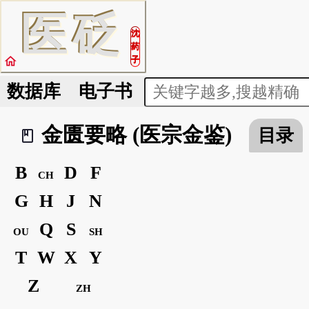
医
砭
沈
药
home
子
数据库
电子书
金匮要略 (医宗金鉴)
目录
book_2
B
D
F
CH
G
H
J
N
Q
S
OU
SH
T
W
X
Y
Z
ZH