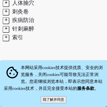
+
人体腧穴
+
刺灸卷
+
疾病防治
+
针刺麻醉
+
索引
本网站采用cookies技术提供优质、安全的浏
cookie
览服务，关闭cookies可能导致无法正常浏
览。您若继续浏览本站，即表示您同意本站
采用cookies技术，并且完全接受本站的
服务条款
。
智橐·
医砭
·
沈药子
©2008～2026