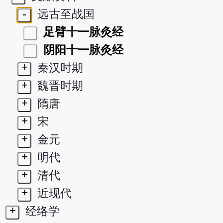
-
远古至战国
足臂十一脉灸经
阴阳十一脉灸经
+
秦汉时期
+
魏晋时期
+
隋唐
+
宋
+
金元
+
明代
+
清代
+
近现代
+
经络学