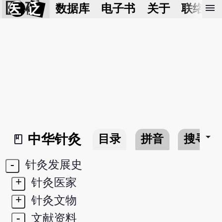
医 砭
menu
数据库
电子书
关于
联络我
arrow_drop_down
中华针灸
目录
拼音
搜寻
book_2
-
针灸发展史
+
针灸医家
+
针灸文物
-
文献资料