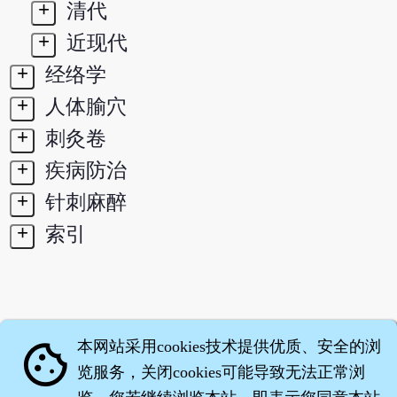
+
清代
+
近现代
+
经络学
+
人体腧穴
+
刺灸卷
+
疾病防治
+
针刺麻醉
+
索引
本网站采用cookies技术提供优质、安全的浏
cookie
览服务，关闭cookies可能导致无法正常浏