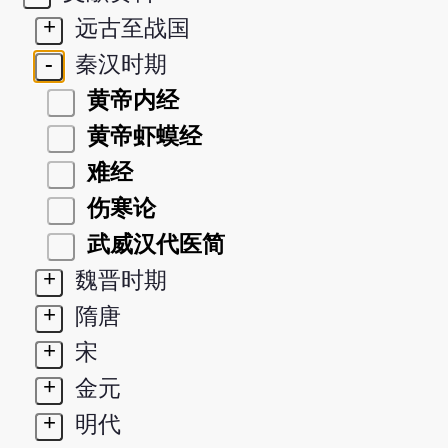
+
远古至战国
-
秦汉时期
黄帝内经
黄帝虾蟆经
难经
伤寒论
武威汉代医简
+
魏晋时期
+
隋唐
+
宋
+
金元
+
明代