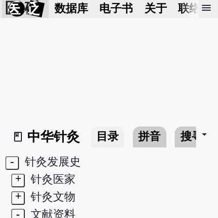
医 砭
menu
数据库
电子书
关于
联络我
arrow_drop_down
中华针灸
目录
拼音
搜寻
book_2
-
针灸发展史
+
针灸医家
+
针灸文物
-
文献资料