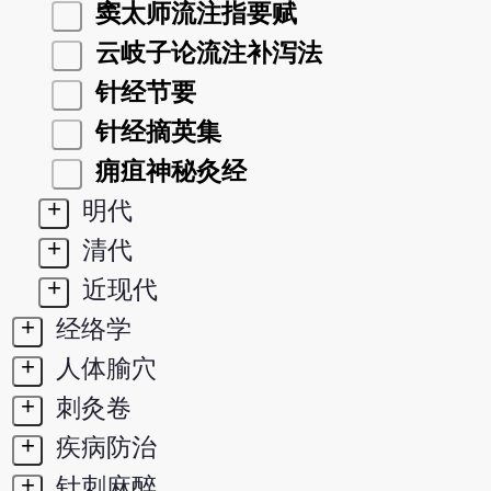
窦太师流注指要赋
云岐子论流注补泻法
针经节要
针经摘英集
痈疽神秘灸经
+
明代
+
清代
+
近现代
+
经络学
+
人体腧穴
+
刺灸卷
+
疾病防治
+
针刺麻醉