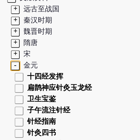
+
远古至战国
+
秦汉时期
+
魏晋时期
+
隋唐
+
宋
-
金元
十四经发挥
扁鹊神应针灸玉龙经
卫生宝鉴
子午流注针经
针经指南
针灸四书