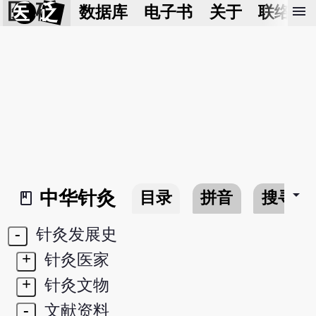
医 砭
menu
数据库
电子书
关于
联络我
arrow_drop_down
中华针灸
目录
拼音
搜寻
book_2
-
针灸发展史
+
针灸医家
+
针灸文物
-
文献资料