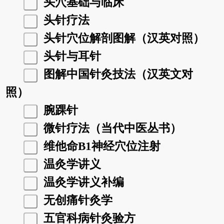
头穴基础与临床
头针疗法
头针穴位解剖图解（汉英对照）
头针与耳针
图解中国针灸技法（汉英文对
照）
腕踝针
微针疗法（当代中医丛书）
维他命B1神经穴位注射
温灸学讲义
温灸学讲义补编
无创痛针灸学
五官科病针灸验方