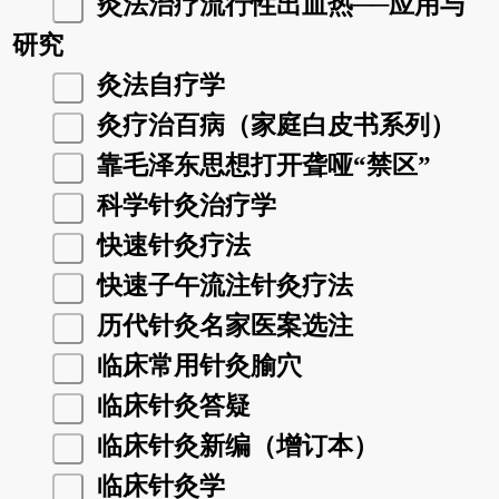
灸法治疗流行性出血热──应用与
研究
灸法自疗学
灸疗治百病（家庭白皮书系列）
靠毛泽东思想打开聋哑“禁区”
科学针灸治疗学
快速针灸疗法
快速子午流注针灸疗法
历代针灸名家医案选注
临床常用针灸腧穴
临床针灸答疑
临床针灸新编（增订本）
临床针灸学