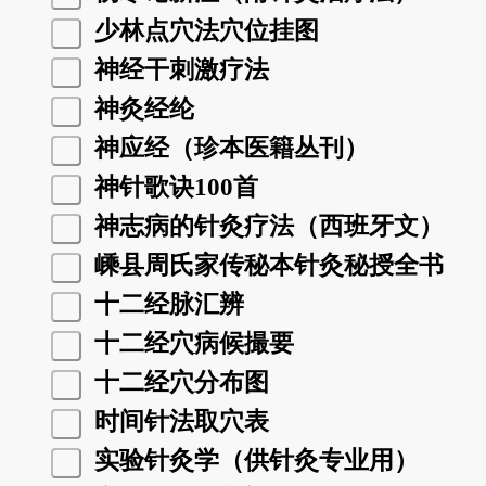
少林点穴法穴位挂图
神经干刺激疗法
神灸经纶
神应经（珍本医籍丛刊）
神针歌诀100首
神志病的针灸疗法（西班牙文）
嵊县周氏家传秘本针灸秘授全书
十二经脉汇辨
十二经穴病候撮要
十二经穴分布图
时间针法取穴表
实验针灸学（供针灸专业用）