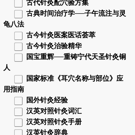
古代针灸配穴验方集
古典时间治疗学──子午流注与灵
龟八法
古今针灸医案医话荟萃
古今针灸治验精华
国宝重辉──重铸宁代天圣针灸铜
人
国家标准《耳穴名称与部位》应
用指南
国外针灸经验
汉英对照针灸词汇
汉英对照针灸手册
汉英针灸辞典