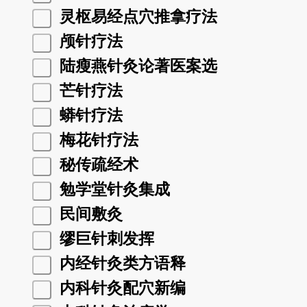
灵枢易经点穴推拿疗法
颅针疗法
陆瘦燕针灸论著医案选
芒针疗法
蟒针疗法
梅花针疗法
秘传疏经术
勉学堂针灸集成
民间敷灸
缪巨针刺发挥
内经针灸类方语释
内科针灸配穴新编