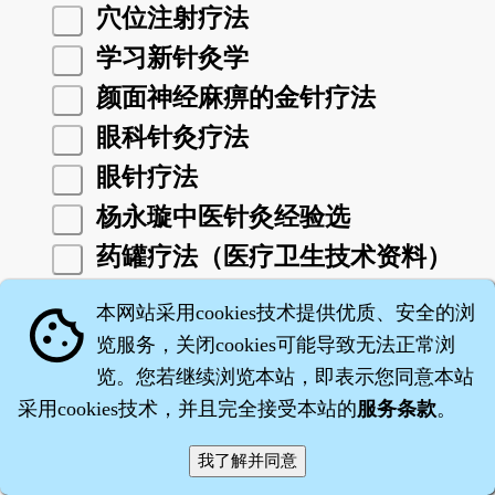
穴位注射疗法
学习新针灸学
颜面神经麻痹的金针疗法
眼科针灸疗法
眼针疗法
杨永璇中医针灸经验选
药罐疗法（医疗卫生技术资料）
医技便巧针灸指南
本网站采用cookies技术提供优质、安全的浏
cookie
彝医针刺疗法
览服务，关闭cookies可能导致无法正常浏
英汉实用中医药大全（针灸治疗
览。您若继续浏览本站，即表示您同意本站
采用cookies技术，并且完全接受本站的
服务条款
。
学）
于书庄针灸医集