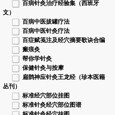
百病针灸治疗经验集（西班牙
文）
百病中医拔罐疗法
百病中医针灸疗法
百症赋笺注及经穴摘要歌诀合编
瘢痕灸
帮你学针灸
保健针灸与按摩
扁鹊神应针灸王龙经（珍本医籍
丛刊）
标准经穴部位挂图
标准针灸经穴部位图谱
标准针灸经穴挂图