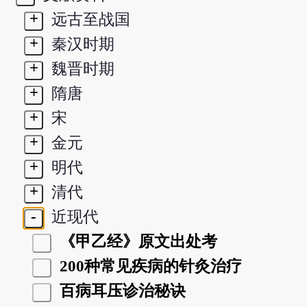
+
远古至战国
+
秦汉时期
+
魏晋时期
+
隋唐
+
宋
+
金元
+
明代
+
清代
-
近现代
《甲乙经》原文出处考
200种常见疾病的针灸治疗
百病耳压诊治秘诀