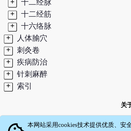
+
十二经脉
+
十二经筋
+
十六络脉
+
人体腧穴
+
刺灸卷
+
疾病防治
+
针刺麻醉
+
索引
关
本网站采用cookies技术提供优质、安