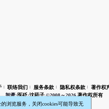
于
联络我们
服务条款
隐私权条款
著作权
|
|
|
|
智橐·
医砭
·
沈药子
©2008～2026
著作权所有
全的浏览服务，关闭cookies可能导致无