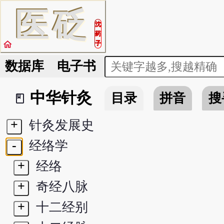
医
砭
沈
药
home
子
数据库
电子书
中华针灸
目录
拼音
搜
book_2
+
针灸发展史
-
经络学
+
经络
+
奇经八脉
+
十二经别