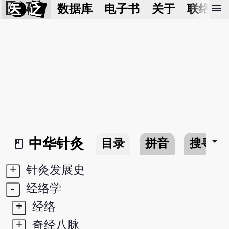
医 砭
menu
数据库
电子书
关于
联络我
arrow_drop_down
中华针灸
目录
拼音
搜寻
book_2
+
针灸发展史
-
经络学
+
经络
+
奇经八脉