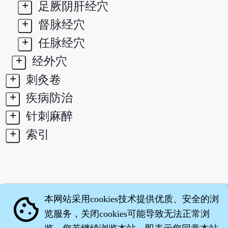
+
足厥阴肝经穴
+
督脉经穴
+
任脉经穴
+
经外穴
+
刺灸卷
+
疾病防治
+
针刺麻醉
+
索引
本网站采用cookies技术提供优质、安全的浏
cookie
览服务，关闭cookies可能导致无法正常浏