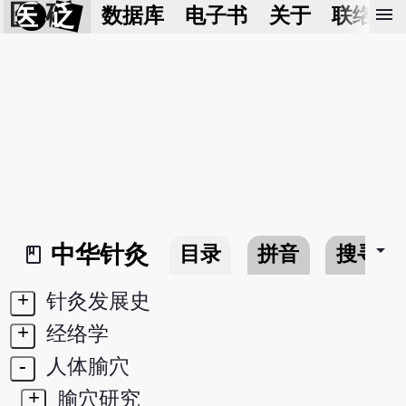
医 砭
menu
数据库
电子书
关于
联络我
arrow_drop_down
中华针灸
目录
拼音
搜寻
book_2
+
针灸发展史
+
经络学
-
人体腧穴
+
腧穴研究