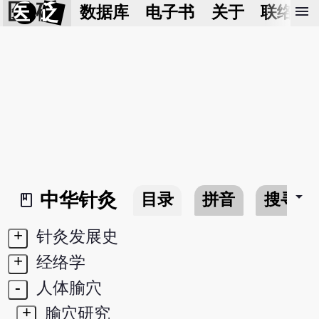
医 砭
menu
数据库
电子书
关于
联络我
arrow_drop_down
中华针灸
目录
拼音
搜寻
book_2
+
针灸发展史
+
经络学
-
人体腧穴
+
腧穴研究