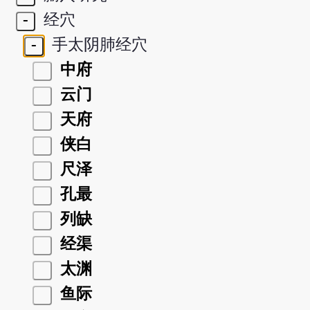
-
经穴
-
手太阴肺经穴
中府
云门
天府
侠白
尺泽
孔最
列缺
经渠
太渊
鱼际