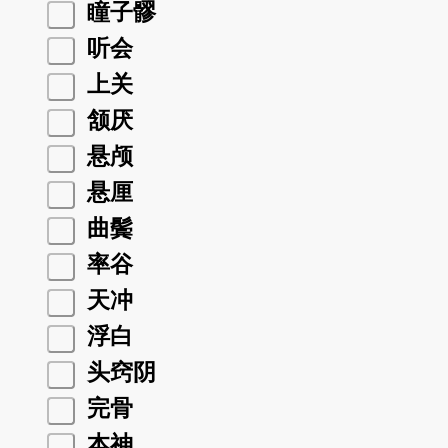
瞳子髎
听会
上关
颔厌
悬颅
悬厘
曲鬓
率谷
天冲
浮白
头窍阴
完骨
本神