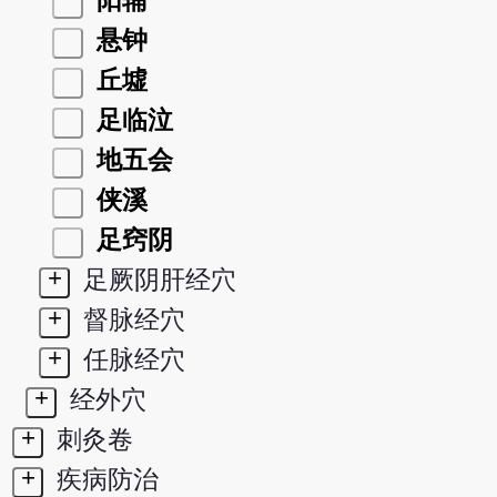
阳辅
悬钟
丘墟
足临泣
地五会
侠溪
足窍阴
+
足厥阴肝经穴
+
督脉经穴
+
任脉经穴
+
经外穴
+
刺灸卷
+
疾病防治