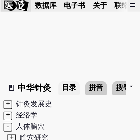
医 砭
menu
数据库
电子书
关于
联络我
arrow_drop_down
中华针灸
目录
拼音
搜寻
book_2
+
针灸发展史
+
经络学
-
人体腧穴
+
腧穴研究