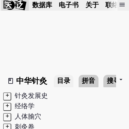
医 砭
menu
数据库
电子书
关于
联络我
arrow_drop_down
中华针灸
目录
拼音
搜寻
book_2
+
针灸发展史
+
经络学
+
人体腧穴
+
刺灸卷