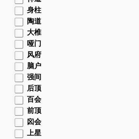
身柱
陶道
大椎
哑门
风府
脑户
强间
后顶
百会
前顶
囟会
上星