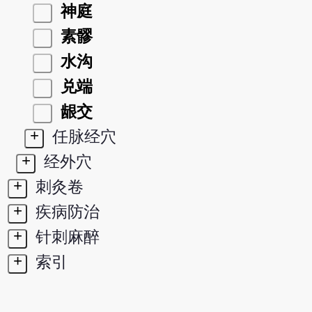
神庭
素髎
水沟
兑端
龈交
+
任脉经穴
+
经外穴
+
刺灸卷
+
疾病防治
+
针刺麻醉
+
索引