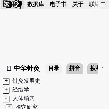
医 砭
menu
数据库
电子书
关于
联络我
arrow_drop_down
中华针灸
目录
拼音
搜寻
book_2
+
针灸发展史
+
经络学
-
人体腧穴
+
腧穴研究