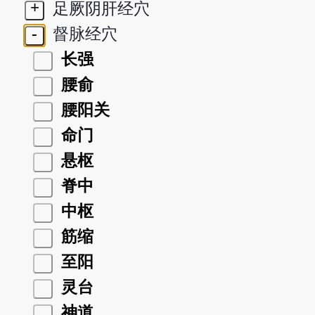
+
足厥阴肝经穴
-
督脉经穴
长强
腰俞
腰阳关
命门
悬枢
脊中
中枢
筋缩
至阳
灵台
神道