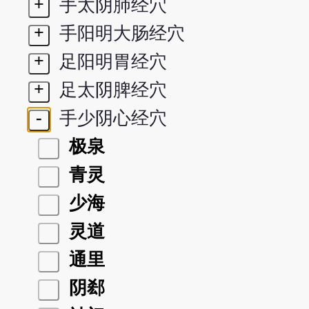
+
手太阴肺经穴
+
手阳明大肠经穴
+
足阳明胃经穴
+
足太阴脾经穴
-
手少阴心经穴
极泉
青灵
少海
灵道
通里
阴郄