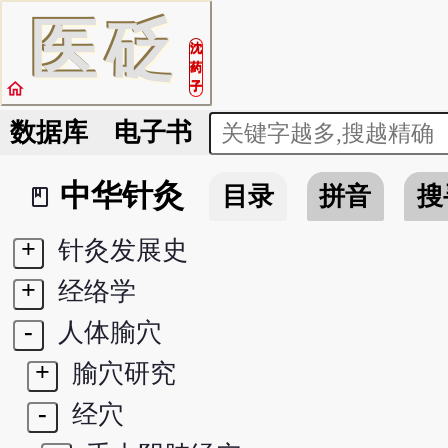
医
砭
沈
药
home
子
数据库
电子书
中华针灸
目录
拼音
搜
book_2
+
针灸发展史
+
经络学
-
人体腧穴
+
腧穴研究
-
经穴