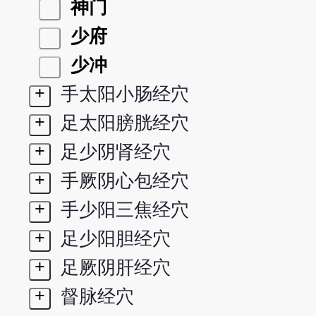
神门
少府
少冲
+
手太阳小肠经穴
+
足太阳膀胱经穴
+
足少阴肾经穴
+
手厥阴心包经穴
+
手少阳三焦经穴
+
足少阳胆经穴
+
足厥阴肝经穴
+
督脉经穴