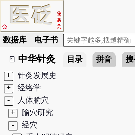
医
砭
沈
药
home
子
数据库
电子书
中华针灸
目录
拼音
搜
book_2
+
针灸发展史
+
经络学
-
人体腧穴
+
腧穴研究
-
经穴