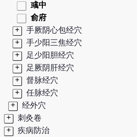
彧中
俞府
+
手厥阴心包经穴
+
手少阳三焦经穴
+
足少阳胆经穴
+
足厥阴肝经穴
+
督脉经穴
+
任脉经穴
+
经外穴
+
刺灸卷
+
疾病防治