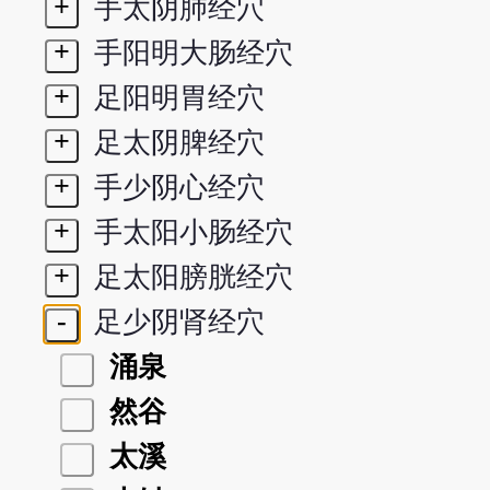
+
手太阴肺经穴
+
手阳明大肠经穴
+
足阳明胃经穴
+
足太阴脾经穴
+
手少阴心经穴
+
手太阳小肠经穴
+
足太阳膀胱经穴
-
足少阴肾经穴
涌泉
然谷
太溪