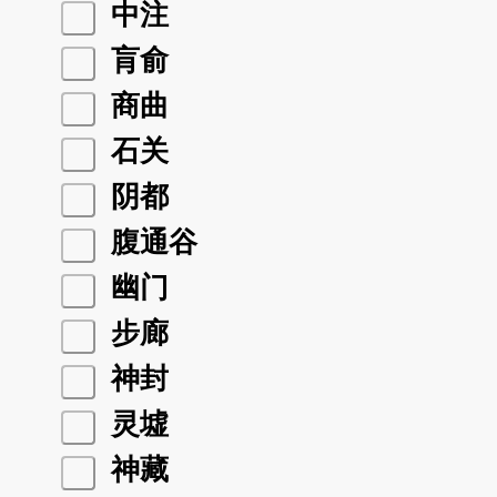
中注
肓俞
商曲
石关
阴都
腹通谷
幽门
步廊
神封
灵墟
神藏