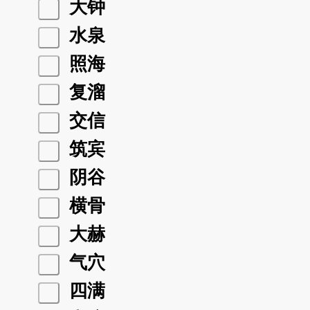
大钟
水泉
照海
复溜
交信
筑宾
阴谷
横骨
大赫
气穴
四满