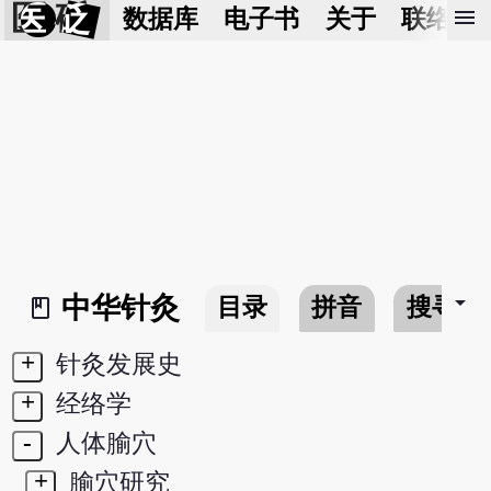
医 砭
menu
数据库
电子书
关于
联络我
arrow_drop_down
中华针灸
目录
拼音
搜寻
book_2
+
针灸发展史
+
经络学
-
人体腧穴
+
腧穴研究