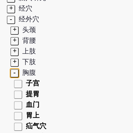
+
经穴
-
经外穴
+
头颈
+
背腰
+
上肢
+
下肢
-
胸腹
子宫
提胃
血门
胃上
疝气穴