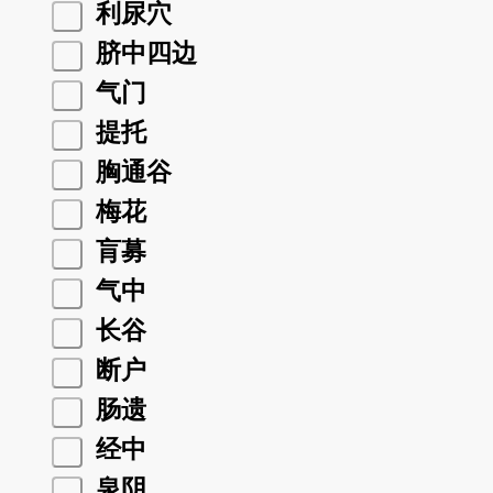
利尿穴
脐中四边
气门
提托
胸通谷
梅花
肓募
气中
长谷
断户
肠遗
经中
泉阴