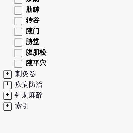
肋罅
转谷
腋门
胁堂
腹肌松
腋平穴
+
刺灸卷
+
疾病防治
+
针刺麻醉
+
索引