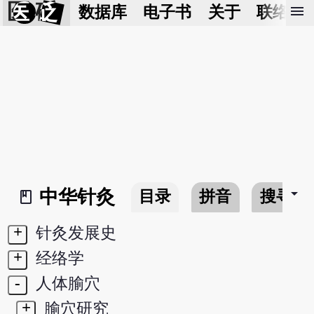
医 砭
menu
数据库
电子书
关于
联络我
arrow_drop_down
中华针灸
目录
拼音
搜寻
book_2
+
针灸发展史
+
经络学
-
人体腧穴
+
腧穴研究