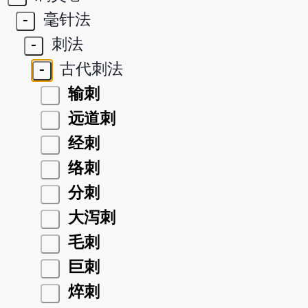
-
毫针法
-
刺法
-
古代刺法
输刺
远道刺
经刺
络刺
分刺
大泻刺
毛刺
巨刺
焠刺