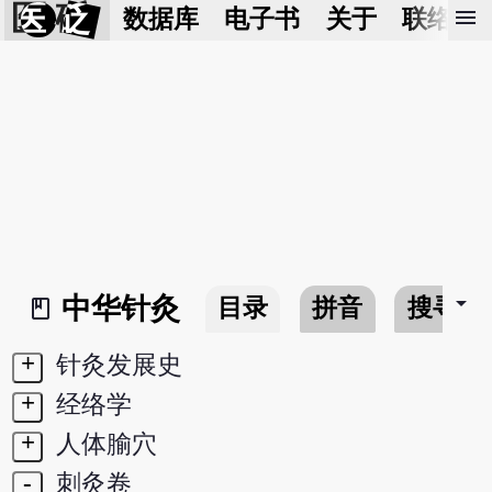
医 砭
menu
数据库
电子书
关于
联络我
arrow_drop_down
中华针灸
目录
拼音
搜寻
book_2
+
针灸发展史
+
经络学
+
人体腧穴
-
刺灸卷