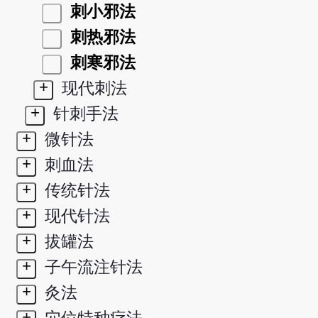
刺小邪法
刺热邪法
刺寒邪法
+
现代刺法
+
针刺手法
+
微针法
+
刺血法
+
传统针法
+
现代针法
+
拔罐法
+
子午流注针法
+
灸法
+