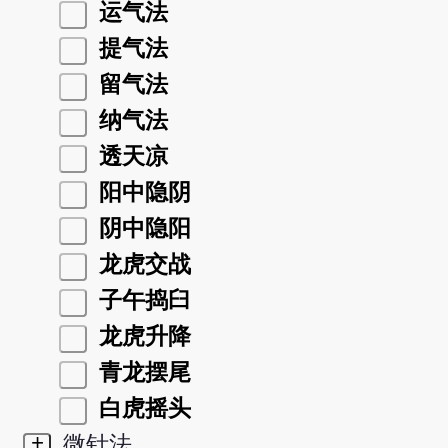
运气法
提气法
留气法
纳气法
透天凉
阳中隐阴
阴中隐阳
龙虎交战
子午捣臼
龙虎升降
青龙摆尾
白虎摇头
+
微针法