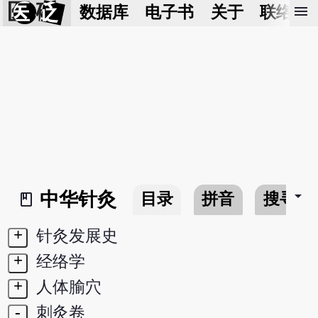
医 砭
menu
数据库
电子书
关于
联络我
arrow_drop_down
中华针灸
目录
拼音
搜寻
book_2
+
针灸发展史
+
经络学
+
人体腧穴
-
刺灸卷