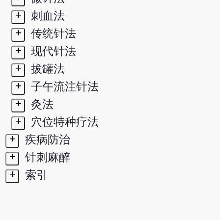
+
刺血法
+
传统针法
+
现代针法
+
拔罐法
+
子午流注针法
+
灸法
+
穴位特种疗法
+
疾病防治
+
针刺麻醉
+
索引