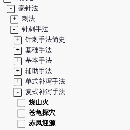
-
毫针法
+
刺法
-
针刺手法
+
针刺手法简史
+
基础手法
+
基本手法
+
辅助手法
+
单式补泻手法
-
复式补泻手法
烧山火
苍龟探穴
赤凤迎源